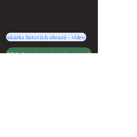
ukázka hotových obrazů - video
PDF Katalog obrazů Snová příroda - kreativní foto-techniky
Jak objednat - ceny
Autorka o kolekci Snová příroda - kreativní foto-techniky
Galerie tvorby ve
slide
show na
YouTube:
Kreativní foto-techniky - premiéra ÚVN Praha, 24/25
Snová příroda - výstava Café Defilé 02/24, Jablonec